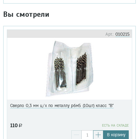
Вы смотрели
Арт.:
010215
Сверло 0,3 мм ц/х по металлу р6м5 (10шт) класс "В"
110
a
EСТЬ НА СКЛАДЕ
В корзину