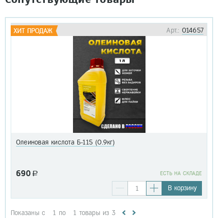
Арт.:
014657
Олеиновая кислота Б-115 (0.9кг)
690
a
EСТЬ НА СКЛАДЕ
В корзину
Показаны с
1
по
1
товары из
3