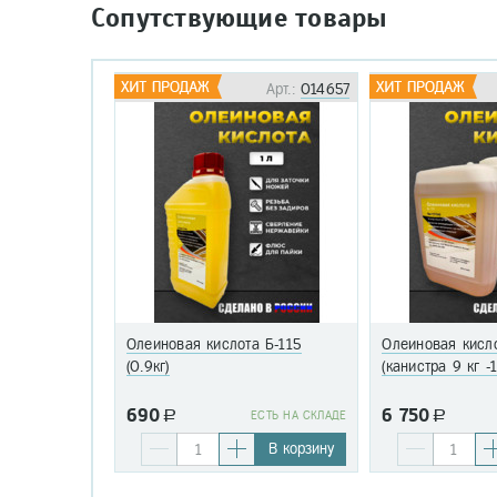
Сопутствующие товары
Арт.:
014657
Олеиновая кислота Б-115
Олеиновая кисло
(0.9кг)
(канистра 9 кг -
690
6 750
a
EСТЬ НА СКЛАДЕ
a
В корзину