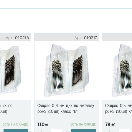
Арт.:
010216
Арт.:
010217
 ц/х по
Сверло 0,4 мм ц/х по металлу
Сверло 0,5 мм
0шт)
р6м5 (10шт) класс "В"
р6м5 (10шт) к
110
78
EСТЬ НА СКЛАДЕ
a
EСТЬ НА СКЛАДЕ
a