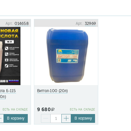
Арт.:
014658
Арт.:
32969
та Б-115
Виттол-100 (20л)
10л)
9 680
EСТЬ НА СКЛАДЕ
a
EСТЬ НА СКЛАДЕ
В корзину
В корзину