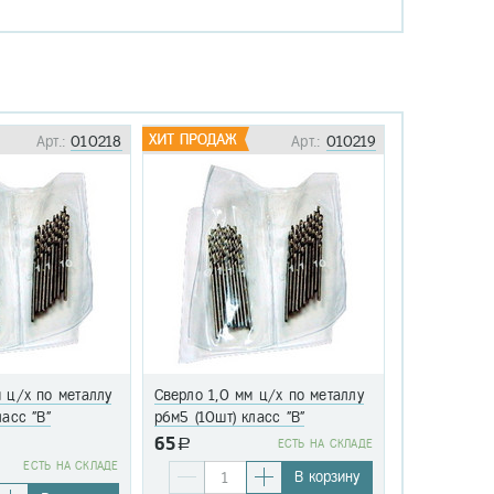
Арт.:
010218
Арт.:
010219
 ц/х по металлу
Сверло 1,0 мм ц/х по металлу
Сверло 1,1 
ласс "В"
р6м5 (10шт) класс "В"
р6м5 (10шт)
65
a
EСТЬ НА СКЛАДЕ
76
EСТЬ НА СКЛАДЕ
a
В корзину