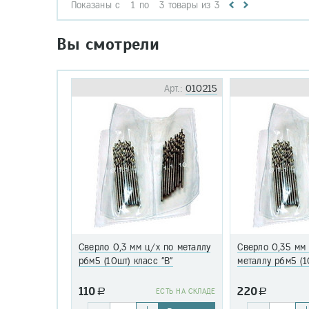
Показаны с
1
по
3
товары из
3
Вы смотрели
Арт.:
010215
Сверло 0,3 мм ц/х по металлу
Сверло 0,35 мм
р6м5 (10шт) класс "В"
металлу р6м5 (1
110
220
a
EСТЬ НА СКЛАДЕ
a