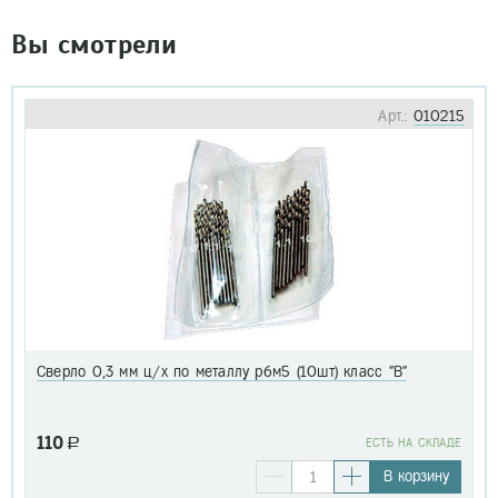
Вы смотрели
Арт.:
010215
Сверло 0,3 мм ц/х по металлу р6м5 (10шт) класс "В"
110
a
EСТЬ НА СКЛАДЕ
В корзину