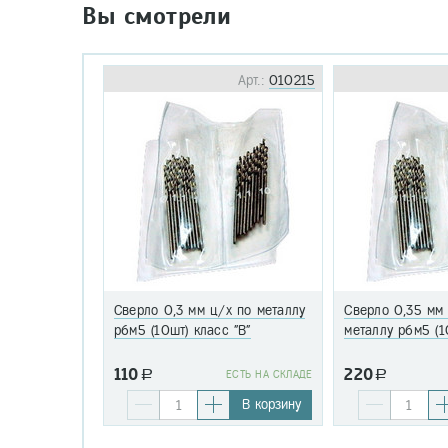
Вы смотрели
Арт.:
010215
Сверло 0,3 мм ц/х по металлу
Сверло 0,35 мм
р6м5 (10шт) класс "В"
металлу р6м5 (1
110
220
a
EСТЬ НА СКЛАДЕ
a
В корзину