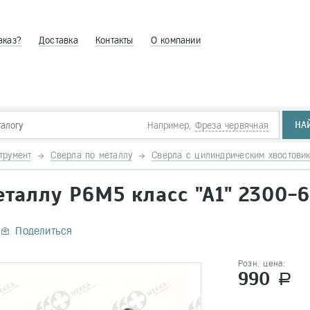
аказ?
Доставка
Контакты
О компании
НА
Например,
Фреза червячная
трумент
Сверла по металлу
Сверла с цилиндрическим хвостови
еталлу Р6М5 класс "А1" 2300-
Поделиться
Розн. цена:
990
a