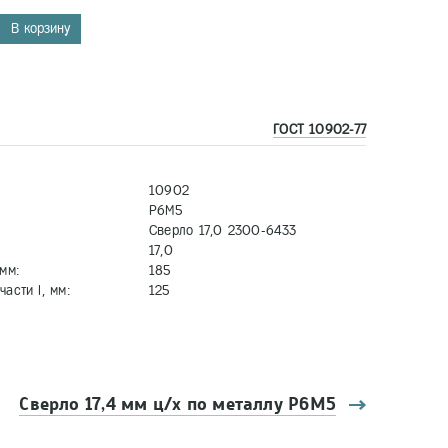
В корзину
ГОСТ 10902-77
10902
Р6М5
Сверло 17,0 2300-6433
17,0
мм:
185
асти l, мм:
125
Сверло 17,4 мм ц/х по металлу Р6М5