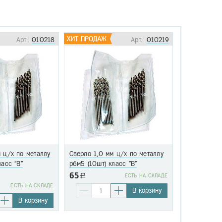
Арт.:
010218
Арт.:
010219
 ц/х по металлу
Сверло 1,0 мм ц/х по металлу
Сверло 1,1 
ласс "В"
р6м5 (10шт) класс "В"
р6м5 (10шт)
65
a
EСТЬ НА СКЛАДЕ
76
EСТЬ НА СКЛАДЕ
a
В корзину
В корзину