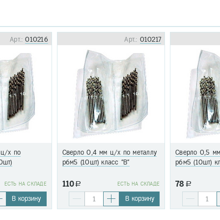
Арт.:
010216
Арт.:
010217
 ц/х по
Сверло 0,4 мм ц/х по металлу
Сверло 0,5 мм
0шт)
р6м5 (10шт) класс "В"
р6м5 (10шт) к
110
78
EСТЬ НА СКЛАДЕ
a
EСТЬ НА СКЛАДЕ
a
В корзину
В корзину