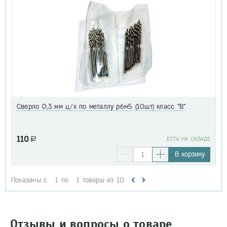
Сверло 0,3 мм ц/х по металлу р6м5 (10шт) класс "В"
110
a
EСТЬ НА СКЛАДЕ
В корзину
Показаны с
1
по
1
товары из
10
Отзывы и вопросы о товаре