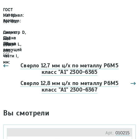
ГОСТ
10902,
Материал:
Р6М5
Артикул:
DIN 338
Сверло
Диаметр D,
12,8
Длина
12,8
мм:
151
Длина
общая L,
2300-
режущей
мм:
0332
101
части l,
мм:
Сверло 12,7 мм ц/х по металлу Р6М5
класс "А1" 2300-6365
Сверло 12,8 мм ц/х по металлу Р6М5
класс "А1" 2300-6367
Вы смотрели
Арт.:
010215