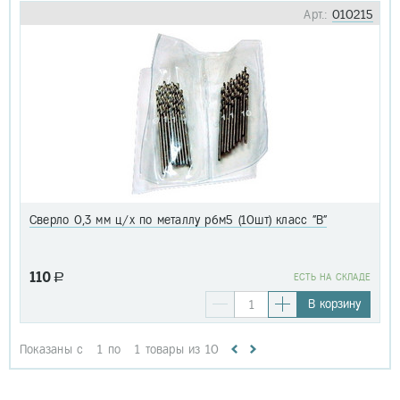
Арт.:
010215
Сверло 0,3 мм ц/х по металлу р6м5 (10шт) класс "В"
110
a
EСТЬ НА СКЛАДЕ
В корзину
Показаны с
1
по
1
товары из
10