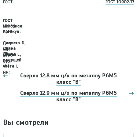
ГОСТ
ГОСТ 10902-77
ГОСТ
10902
Материал:
Р6М5
Артикул:
Сверло
Диаметр D,
12,8
Длина
12,8
мм:
151
Длина
общая L,
2300-
режущей
мм:
6367
101
части l,
мм:
Сверло 12,8 мм ц/х по металлу Р6М5
класс "В"
Сверло 12,9 мм ц/х по металлу Р6М5
класс "В"
Вы смотрели