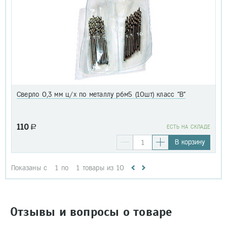
Сверло 0,3 мм ц/х по металлу р6м5 (10шт) класс "В"
110
a
EСТЬ НА СКЛАДЕ
В корзину
Показаны с
1
по
1
товары из
10
Отзывы и вопросы о товаре