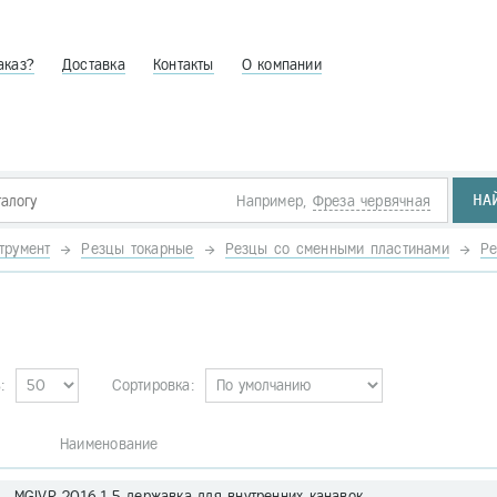
аказ?
Доставка
Контакты
О компании
НА
Например,
Фреза червячная
трумент
Резцы токарные
Резцы со сменными пластинами
Ре
:
Сортировка:
. Наименование
 MGIVR 2016-1.5 державка для внутренних канавок