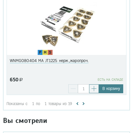
P
M
S
WNMG080404 MA JT1225 нерж.,жаропроч.
650
a
EСТЬ НА СКЛАДЕ
В корзину
Показаны с
1
по
1
товары из
19
Вы смотрели