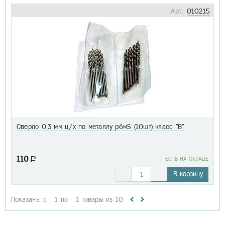
Арт.:
010215
Сверло 0,3 мм ц/х по металлу р6м5 (10шт) класс "В"
110
a
EСТЬ НА СКЛАДЕ
В корзину
Показаны с
1
по
1
товары из
10