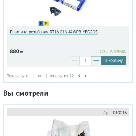
P
M
Пластина резьбовая RT16.01N-14WPB YBG205
880
a
EСТЬ НА СКЛАДЕ
В корзину
Показаны с
1
по
1
товары из
12
Вы смотрели
Арт.:
010215