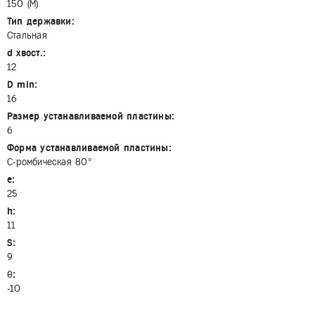
150 (M)
Тип державки:
Стальная
d хвост.:
12
D min:
16
Размер устанавливаемой пластины:
6
Форма устанавливаемой пластины:
C-ромбическая 80°
e:
25
h:
11
S:
9
θ:
-10