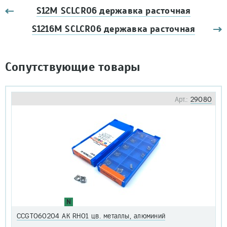
S12M SCLCR06 державка расточная
S1216М SCLCR06 державка расточная
Сопутствующие товары
Арт.:
29080
N
CCGT060204 AK RH01 цв. металлы, алюминий