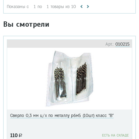
Показаны с
1
по
1
товары из
10
Вы смотрели
Арт.:
010215
Сверло 0,3 мм ц/х по металлу р6м5 (10шт) класс "В"
110
a
EСТЬ НА СКЛАДЕ