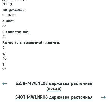
300 (T)
Тип державки:
Стальная
d хвост.:
32
D отверстия min:
41
Размер устанавливаемой пластины:
8
e:
40
S:
22
S25R-MWLNL08 державка расточная
(левая)
S40Т-MWLNR08 державка расточная