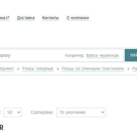
аказ?
Доставка
Контакты
О компании
НА
Например,
Фреза червячная
трумент
Резцы токарные
Резцы со сменными пластинами
Ра
:
Сортировка:
R