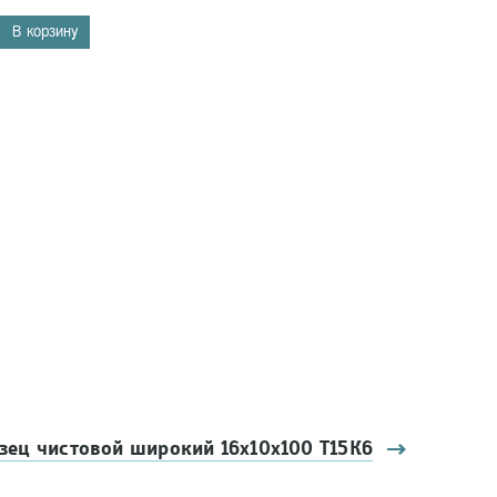
В корзину
зец чистовой широкий 16х10x100 Т15К6