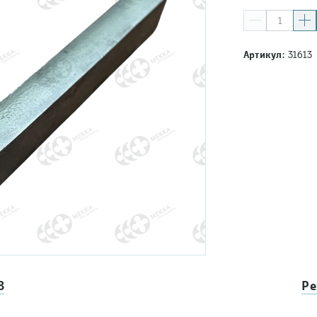
Артикул:
31613
8
Ре