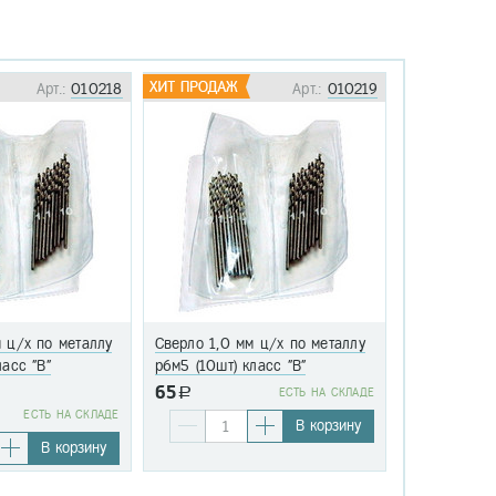
Арт.:
010218
Арт.:
010219
 ц/х по металлу
Сверло 1,0 мм ц/х по металлу
Сверло 1,1 
ласс "В"
р6м5 (10шт) класс "В"
р6м5 (10шт)
65
a
EСТЬ НА СКЛАДЕ
76
EСТЬ НА СКЛАДЕ
a
В корзину
В корзину