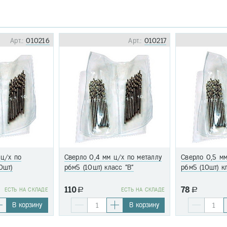
Арт.:
010216
Арт.:
010217
 ц/х по
Сверло 0,4 мм ц/х по металлу
Сверло 0,5 мм
0шт)
р6м5 (10шт) класс "В"
р6м5 (10шт) к
110
78
EСТЬ НА СКЛАДЕ
a
EСТЬ НА СКЛАДЕ
a
В корзину
В корзину