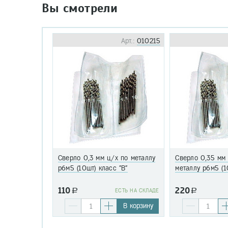
Вы смотрели
Арт.:
010215
Сверло 0,3 мм ц/х по металлу
Сверло 0,35 мм
р6м5 (10шт) класс "В"
металлу р6м5 (1
110
220
a
EСТЬ НА СКЛАДЕ
a
В корзину