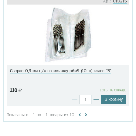
Арт.:
010215
Сверло 0,3 мм ц/х по металлу р6м5 (10шт) класс "В"
110
a
EСТЬ НА СКЛАДЕ
В корзину
Показаны с
1
по
1
товары из
10