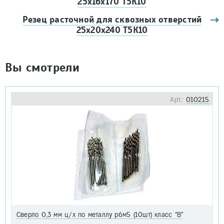
25x16x170 Т5К10
Резец расточной для сквозных отверстий
25х20х240 Т5К10
Вы смотрели
Арт.:
010215
Сверло 0,3 мм ц/х по металлу р6м5 (10шт) класс "В"