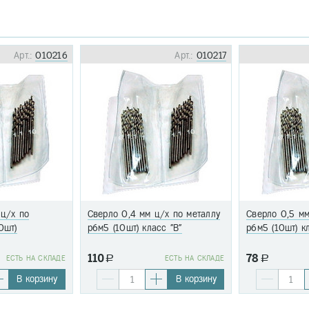
Арт.:
010216
Арт.:
010217
 ц/х по
Сверло 0,4 мм ц/х по металлу
Сверло 0,5 мм
0шт)
р6м5 (10шт) класс "В"
р6м5 (10шт) к
110
78
EСТЬ НА СКЛАДЕ
a
EСТЬ НА СКЛАДЕ
a
В корзину
В корзину