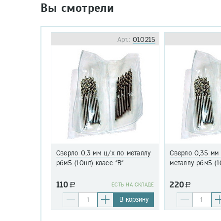
Вы смотрели
Арт.:
010215
Сверло 0,3 мм ц/х по металлу
Сверло 0,35 мм
р6м5 (10шт) класс "В"
металлу р6м5 (1
110
220
a
EСТЬ НА СКЛАДЕ
a
В корзину