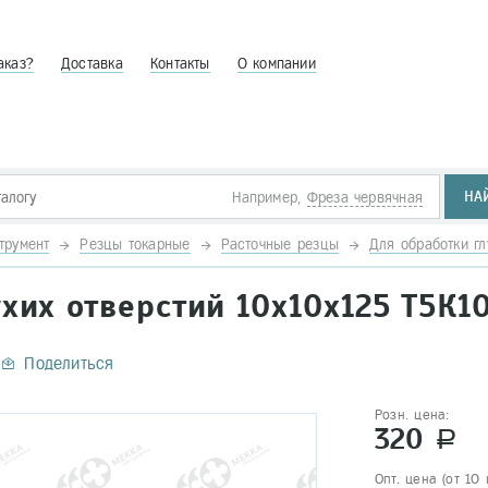
аказ?
Доставка
Контакты
О компании
НА
Например,
Фреза червячная
трумент
Резцы токарные
Расточные резцы
Для обработки гл
хих отверстий 10х10х125 Т5К1
Поделиться
Розн. цена:
320
a
Опт. цена (от 10 ш