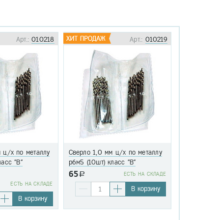
Арт.:
010218
Арт.:
010219
 ц/х по металлу
Сверло 1,0 мм ц/х по металлу
Сверло 1,1 
ласс "В"
р6м5 (10шт) класс "В"
р6м5 (10шт)
65
a
EСТЬ НА СКЛАДЕ
76
EСТЬ НА СКЛАДЕ
a
В корзину
В корзину