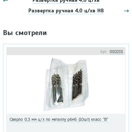
Развертка ручная 4,0 ц/хв
Развертка ручная 4,0 ц/хв Н8
Вы смотрели
Арт.:
010215
Сверло 0,3 мм ц/х по металлу р6м5 (10шт) класс "В"