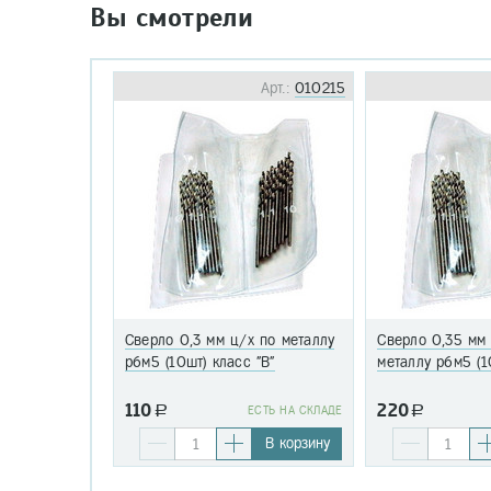
Вы смотрели
Арт.:
010215
Сверло 0,3 мм ц/х по металлу
Сверло 0,35 мм
р6м5 (10шт) класс "В"
металлу р6м5 (1
110
220
a
EСТЬ НА СКЛАДЕ
a
В корзину