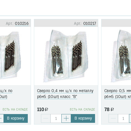
Арт.:
010216
Арт.:
010217
 ц/х по
Сверло 0,4 мм ц/х по металлу
Сверло 0,5 мм
0шт)
р6м5 (10шт) класс "В"
р6м5 (10шт) к
110
78
EСТЬ НА СКЛАДЕ
a
EСТЬ НА СКЛАДЕ
a
В корзину
В корзину