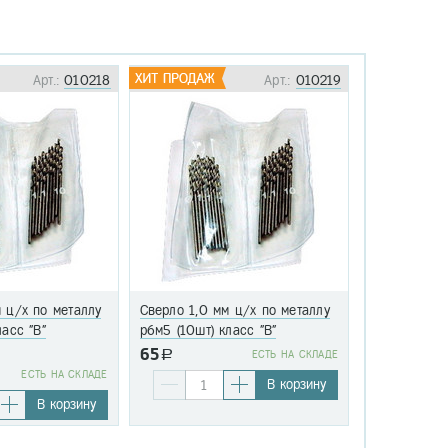
Арт.:
010218
Арт.:
010219
 ц/х по металлу
Сверло 1,0 мм ц/х по металлу
Сверло 1,1 
ласс "В"
р6м5 (10шт) класс "В"
р6м5 (10шт)
65
a
EСТЬ НА СКЛАДЕ
76
EСТЬ НА СКЛАДЕ
a
В корзину
В корзину