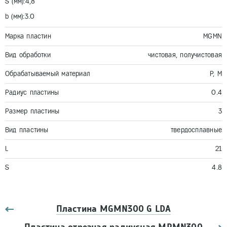
S (мм):4,8
b (мм):3.0
Марка пластин
MGMN
Вид обработки
чистовая, получистовая
Обрабатываемый материал
P, M
Радиус пластины
0.4
Размер пластины
3
Вид пластины
твердосплавные
L
21
S
4.8
Пластина MGMN300 G LDA