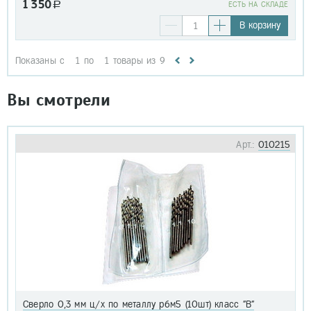
1 350
a
EСТЬ НА СКЛАДЕ
В корзину
Показаны с
1
по
1
товары из
9
Вы смотрели
Арт.:
010215
Сверло 0,3 мм ц/х по металлу р6м5 (10шт) класс "В"