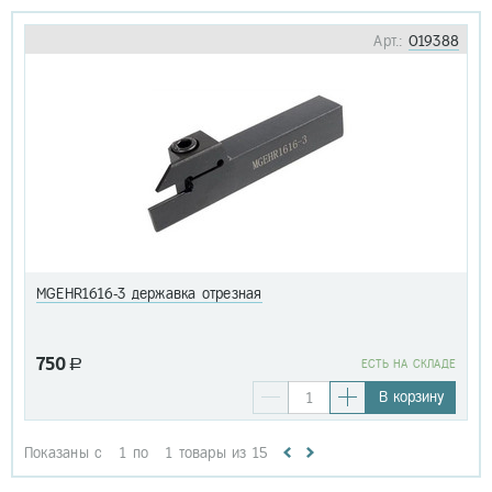
Арт.:
019388
MGEHR1616-3 державка отрезная
750
a
EСТЬ НА СКЛАДЕ
В корзину
Показаны с
1
по
1
товары из
15