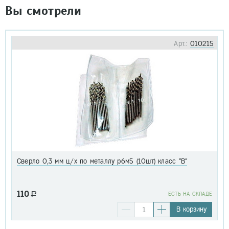
Вы смотрели
Арт.:
010215
Сверло 0,3 мм ц/х по металлу р6м5 (10шт) класс "В"
110
a
EСТЬ НА СКЛАДЕ
В корзину