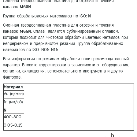
Сменная твердосплавная пластина для отрезки и точения
MGGN
канавок
.
N
Группа обрабатываемых материалов по ISO:
Сменная твердосплавная пластина для отрезки и точения
MGGN.
канавок
Сплав является сублимированным сплавом,
который подходит для чистовой обработки цветных металлов при
непрерывном и прерывистом резании. Группа обрабатываемых
материалов по ISO: N05-N15.
Вся информация по режимам обработки носит рекомендательный
характер. Вносите корректировки в зависимости от оборудования,
оснастки, охлаждения, вспомогательного инструмента и других
факторов.
Материал
Vc (м/мин)
fn (мм/об)
N
400-800
0.05-0.15