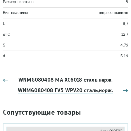
Размер пластины
8
Вид пластины
твердосплавные
L
8,7
øI.C
12,7
S
4,76
d
5.16
WNMG080408 MA XC6018 сталь.нерж.
WNMG080408 FV5 WPV20 сталь,нерж.
Сопутствующие товары