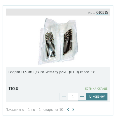
Арт.:
010215
Сверло 0,3 мм ц/х по металлу р6м5 (10шт) класс "В"
110
a
EСТЬ НА СКЛАДЕ
В корзину
Показаны с
1
по
1
товары из
10