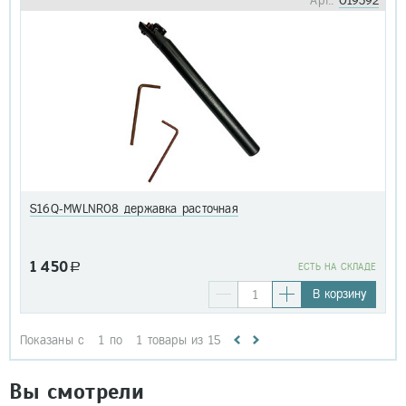
Арт.:
019392
S16Q-MWLNR08 державка расточная
1 450
a
EСТЬ НА СКЛАДЕ
В корзину
Показаны с
1
по
1
товары из
15
Вы смотрели