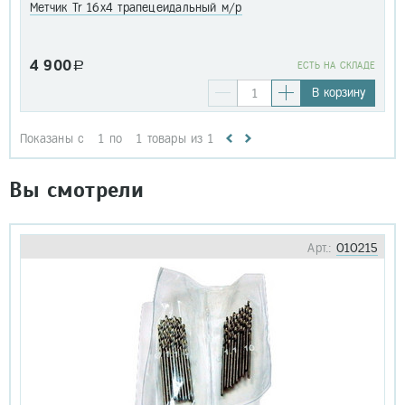
Метчик Tr 16х4 трапецеидальный м/р
4 900
a
EСТЬ НА СКЛАДЕ
В корзину
Показаны с
1
по
1
товары из
1
Вы смотрели
Арт.:
010215