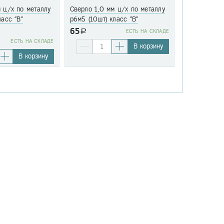
 ц/х по металлу
Сверло 1,0 мм ц/х по металлу
Сверло 1,1 
ласс "В"
р6м5 (10шт) класс "В"
р6м5 (10шт)
65
a
EСТЬ НА СКЛАДЕ
76
EСТЬ НА СКЛАДЕ
a
В корзину
В корзину