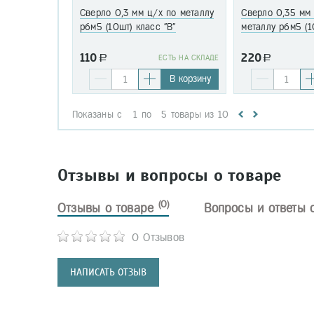
Сверло 0,3 мм ц/х по металлу
Сверло 0,35 мм
р6м5 (10шт) класс "В"
металлу р6м5 (1
110
220
a
EСТЬ НА СКЛАДЕ
a
В корзину
Показаны с
1
по
5
товары из
10
Отзывы и вопросы о товаре
(0)
Отзывы о товаре
Вопросы и ответы 
0 Отзывов
НАПИСАТЬ ОТЗЫВ