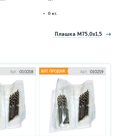
0
кг.
Плашка М75,0х1,5
Арт.:
010218
Арт.:
010219