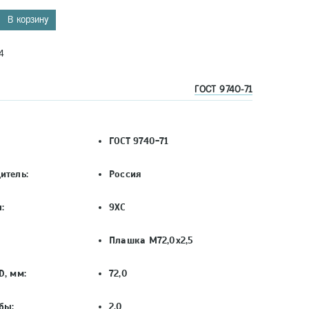
В корзину
4
ГОСТ 9740-71
ГОСТ 9740-71
итель:
Россия
:
9ХС
Плашка М72,0х2,5
D, мм:
72,0
бы:
2,0