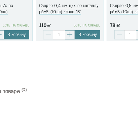
 ц/х по
Сверло 0,4 мм ц/х по металлу
Сверло 0,5 мм
0шт)
р6м5 (10шт) класс "В"
р6м5 (10шт) к
110
78
EСТЬ НА СКЛАДЕ
a
EСТЬ НА СКЛАДЕ
a
В корзину
В корзину
(0)
о товаре