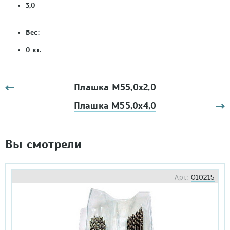
3,0
Вес:
0
кг.
Плашка М55,0х2,0
Плашка М55,0х4,0
Вы смотрели
Арт.:
010215