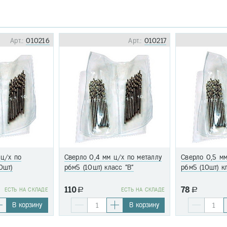
Арт.:
010216
Арт.:
010217
 ц/х по
Сверло 0,4 мм ц/х по металлу
Сверло 0,5 мм
0шт)
р6м5 (10шт) класс "В"
р6м5 (10шт) к
110
78
EСТЬ НА СКЛАДЕ
a
EСТЬ НА СКЛАДЕ
a
В корзину
В корзину