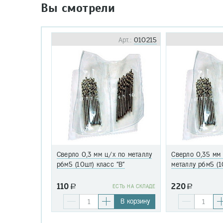
Вы смотрели
Арт.:
010215
Сверло 0,3 мм ц/х по металлу
Сверло 0,35 мм
р6м5 (10шт) класс "В"
металлу р6м5 (1
110
220
a
EСТЬ НА СКЛАДЕ
a
В корзину