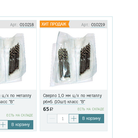
Арт.:
010218
Арт.:
010219
 ц/х по металлу
Сверло 1,0 мм ц/х по металлу
Сверло 1,1 
ласс "В"
р6м5 (10шт) класс "В"
р6м5 (10шт)
65
a
EСТЬ НА СКЛАДЕ
76
EСТЬ НА СКЛАДЕ
a
В корзину
В корзину