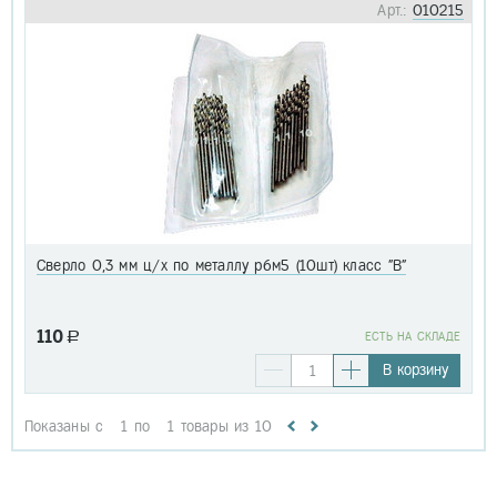
Арт.:
010215
Сверло 0,3 мм ц/х по металлу р6м5 (10шт) класс "В"
110
a
EСТЬ НА СКЛАДЕ
В корзину
Показаны с
1
по
1
товары из
10