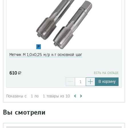
P
Метчик М 1,0х0,25 м/р к-т основной шаг
610
a
EСТЬ НА СКЛАДЕ
В корзину
Показаны с
1
по
1
товары из
10
Вы смотрели