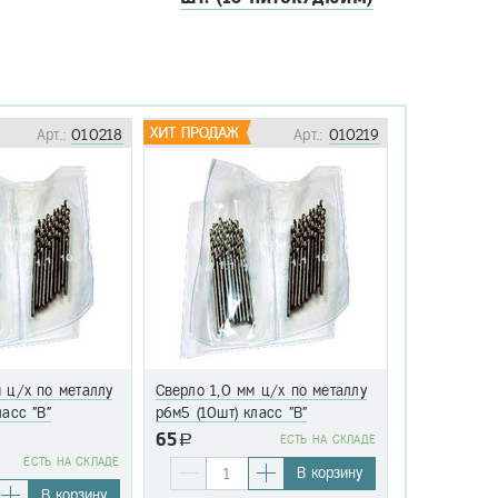
Арт.:
010218
Арт.:
010219
 ц/х по металлу
Сверло 1,0 мм ц/х по металлу
Сверло 1,1 
ласс "В"
р6м5 (10шт) класс "В"
р6м5 (10шт)
65
a
EСТЬ НА СКЛАДЕ
76
EСТЬ НА СКЛАДЕ
a
В корзину
В корзину