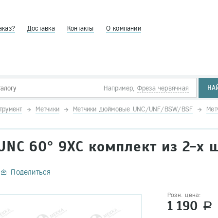
аказ?
Доставка
Контакты
О компании
НА
Например,
Фреза червячная
трумент
Метчики
Метчики дюймовые UNC/UNF/BSW/BSF
Мет
NC 60° 9ХС комплект из 2-х ш
Поделиться
Розн. цена:
1 190
a