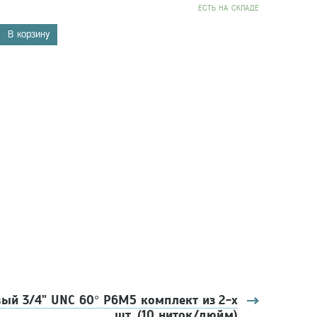
EСТЬ НА СКЛАДЕ
В корзину
2
й 3/4" UNC 60° Р6М5 комплект из 2-х
шт. (10 ниток/дюйм)