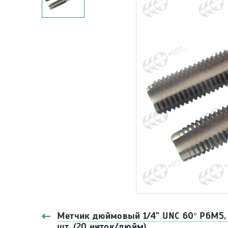
Метчик дюймовый 1/4" UNC 60° Р6М5, 
шт. (20 ниток/дюйм)