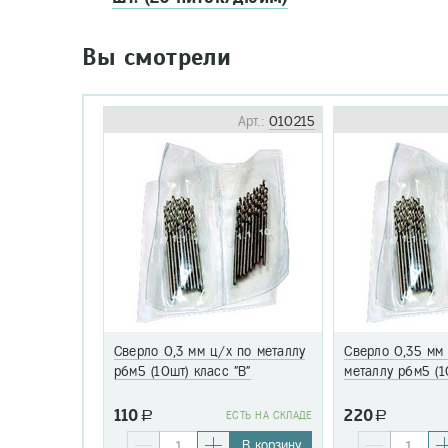
Вы смотрели
Арт.:
010215
Сверло 0,3 мм ц/х по металлу
Сверло 0,35 мм
р6м5 (10шт) класс "В"
металлу р6м5 (1
110
220
a
EСТЬ НА СКЛАДЕ
a
В корзину