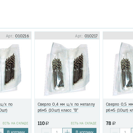
Арт.:
010216
Арт.:
010217
 ц/х по
Сверло 0,4 мм ц/х по металлу
Сверло 0,5 мм
0шт)
р6м5 (10шт) класс "В"
р6м5 (10шт) к
110
78
EСТЬ НА СКЛАДЕ
a
EСТЬ НА СКЛАДЕ
a
В корзину
В корзину