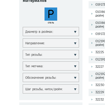
материалов
01917
P
01086
дюйм)
сталь
01086
дюйм)
Диаметр в дюймах:
01917
01219
Направление:
дюйм)
32225
Тип резьбы:
01219
Тип метчика:
32227
01219
Обозначение резьбы:
дюйм)
32230
Шаг резьбы, ниток/дюйм:
32229
32232