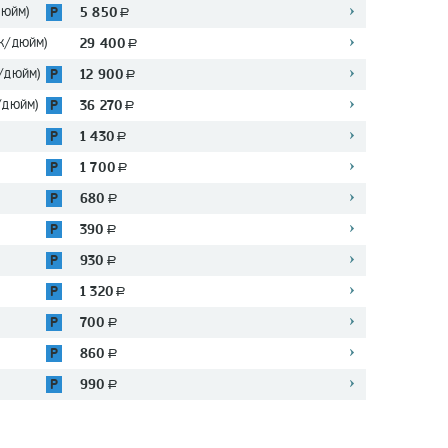
дюйм)
5 850
P
a
к/дюйм)
29 400
a
/дюйм)
12 900
P
a
/дюйм)
36 270
P
a
1 430
P
a
1 700
P
a
680
P
a
390
P
a
930
P
a
1 320
P
a
700
P
a
860
P
a
990
P
a