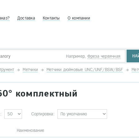
аказ?
Доставка
Контакты
О компании
НА
Например,
Фреза червячная
трумент
Метчики
Метчики дюймовые UNC/UNF/BSW/BSF
Мет
60° комплектный
:
Сортировка:
. Наименование