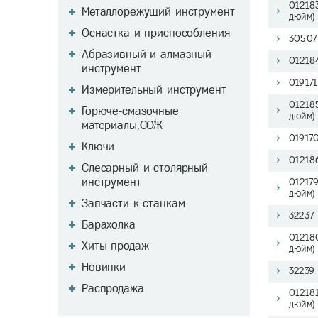
01218
Металлорежущий инструмент
дюйм)
Оснастка и приспособления
30507
Абразивный и алмазный
01218
инструмент
019171
Измерительный инструмент
01218
Горюче-смазочные
дюйм)
материалы,СОЖ
01917
Ключи
01218
Слесарный и столярный
инструмент
01217
дюйм)
Запчасти к станкам
32237
Барахолка
01218
Хиты продаж
дюйм)
Новинки
32239 
Распродажа
01218
дюйм)