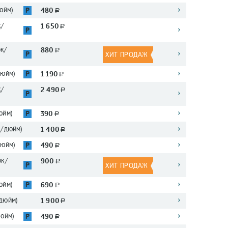
юйм)
480
P
a
к/
1 650
a
P
ок/
880
a
P
ХИТ ПРОДАЖ
дюйм)
1 190
P
a
к/
2 490
a
P
юйм)
390
P
a
к/дюйм)
1 400
a
дюйм)
490
P
a
ок/
900
a
P
ХИТ ПРОДАЖ
юйм)
690
P
a
дюйм)
1 900
a
юйм)
490
P
a