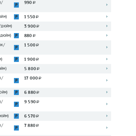
к/
990
a
P
юйм)
1 550
P
a
/дюйм)
3 900
a
/дюйм)
880
P
a
ок/
1 500
a
P
м)
1 900
P
a
йм)
5 800
a
к/
17 000
a
P
юйм)
6 880
P
a
к/
9 590
a
P
дюйм)
6 570
P
a
к/
7 880
a
P