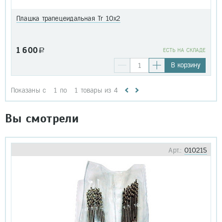
Плашка трапецеидальная Tr 10х2
1 600
a
EСТЬ НА СКЛАДЕ
В корзину
Показаны с
1
по
1
товары из
4
Вы смотрели
Арт.:
010215