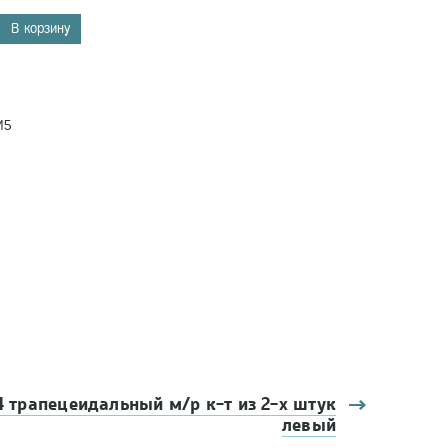
В корзину
М5
4 трапецеидальный м/р к-т из 2-х штук
левый