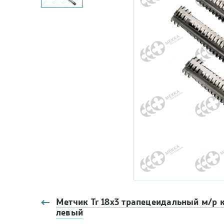
Метчик Tr 18х3 трапецеидальный м/р к
левый