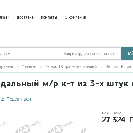
аказ?
Доставка
Контакты
О компании
НА
Например,
Фреза червячная
трумент
Метчики
Метчик TR трапецеидальный
Метчик TR тра
идальный м/р к-т из 3-х штук
Поделиться
Розн. цена:
27 324