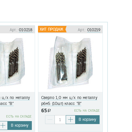
Арт.:
010218
Арт.:
010219
 ц/х по металлу
Сверло 1,0 мм ц/х по металлу
Сверло 1,1 
ласс "В"
р6м5 (10шт) класс "В"
р6м5 (10шт)
65
a
EСТЬ НА СКЛАДЕ
76
EСТЬ НА СКЛАДЕ
a
В корзину
В корзину