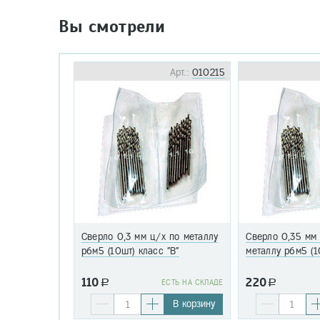
Вы смотрели
Арт.:
010215
Сверло 0,3 мм ц/х по металлу
Сверло 0,35 мм
р6м5 (10шт) класс "В"
металлу р6м5 (1
110
220
a
EСТЬ НА СКЛАДЕ
a
В корзину