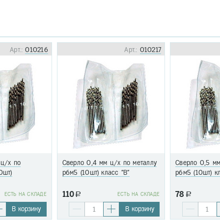
Арт.:
010216
Арт.:
010217
 ц/х по
Сверло 0,4 мм ц/х по металлу
Сверло 0,5 мм
0шт)
р6м5 (10шт) класс "В"
р6м5 (10шт) к
110
78
EСТЬ НА СКЛАДЕ
a
EСТЬ НА СКЛАДЕ
a
В корзину
В корзину