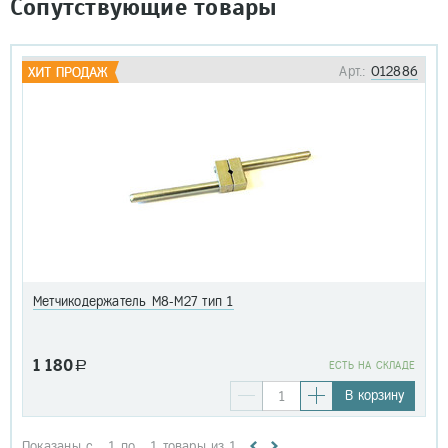
Сопутствующие товары
Арт.:
012886
Метчикодержатель М8-М27 тип 1
1 180
a
EСТЬ НА СКЛАДЕ
В корзину
Показаны с
1
по
1
товары из
1