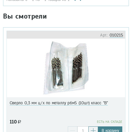
Вы смотрели
Арт.:
010215
Сверло 0,3 мм ц/х по металлу р6м5 (10шт) класс "В"
110
a
EСТЬ НА СКЛАДЕ
В корзину