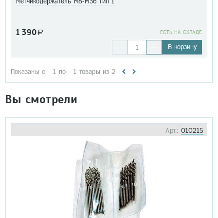
Метчикодержатель М8-М36 тип 1
1 390
a
EСТЬ НА СКЛАДЕ
В корзину
Показаны с
1
по
1
товары из
2
Вы смотрели
Арт.:
010215