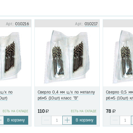
Арт.:
010216
Арт.:
010217
 ц/х по
Сверло 0,4 мм ц/х по металлу
Сверло 0,5 мм
0шт)
р6м5 (10шт) класс "В"
р6м5 (10шт) к
110
78
EСТЬ НА СКЛАДЕ
a
EСТЬ НА СКЛАДЕ
a
В корзину
В корзину