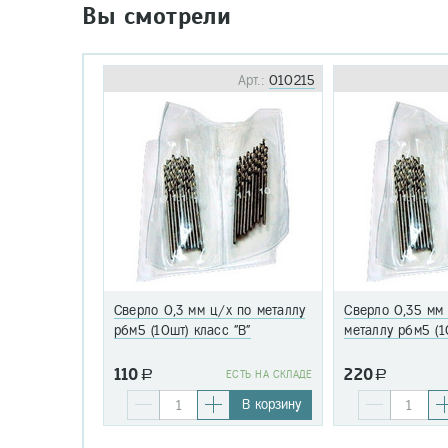
Вы смотрели
Арт.:
010215
Сверло 0,3 мм ц/х по металлу
Сверло 0,35 мм
р6м5 (10шт) класс "В"
металлу р6м5 (1
110
220
a
EСТЬ НА СКЛАДЕ
a
В корзину