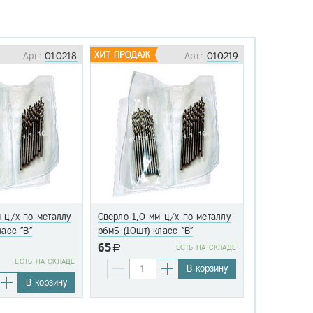
Арт.:
010218
Арт.:
010219
 ц/х по металлу
Сверло 1,0 мм ц/х по металлу
Сверло 1,1 
ласс "В"
р6м5 (10шт) класс "В"
р6м5 (10шт)
65
a
EСТЬ НА СКЛАДЕ
76
EСТЬ НА СКЛАДЕ
a
В корзину
В корзину