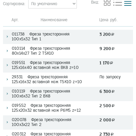
Вид:
Сортировка:
Арт. Наименование
Цена руб.
011738 Фреза трехсторонняя
3 200
a
100х5х32 Тип 1
010114 Фреза трехсторонняя
9 200
a
80х14х27 Тип 2 T5K10
019551 Фреза трехсторонняя
1 170
a
125х16х40 вставной нож ВК8 z=10
29331 Фреза трехсторонняя
По запросу
125х16х32 вставной нож Т5К10 z=10
010119 Фреза трехсторонняя
6 300
a
100х6х32 Тип 2 BK8
019552 Фреза трехсторонняя
2 500
a
125х20х32 вставной нож Р6М5 z=12
020078 Фреза трехсторонняя
2 000
a
100х3х22 Тип 2
020312 Фреза трехсторонняя
2 730
a