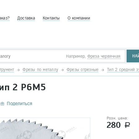
аказ?
Доставка
Контакты
О компании
НА
Например,
Фреза червячная
трумент
Фрезы по металлу
Фрезы отрезные
Тип 2 средний з
тип 2 Р6М5
Поделиться
Розн. цена:
280
a