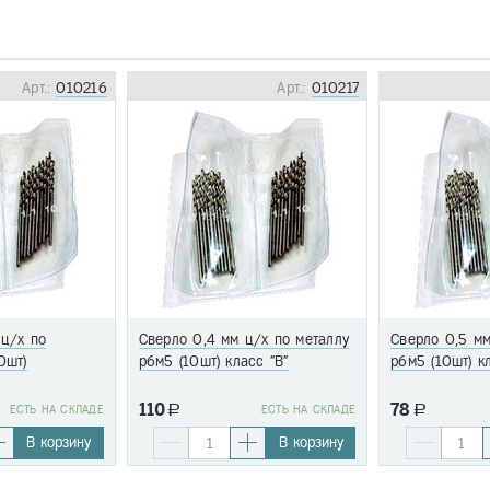
Арт.:
010216
Арт.:
010217
 ц/х по
Сверло 0,4 мм ц/х по металлу
Сверло 0,5 мм
0шт)
р6м5 (10шт) класс "В"
р6м5 (10шт) к
110
78
EСТЬ НА СКЛАДЕ
a
EСТЬ НА СКЛАДЕ
a
В корзину
В корзину