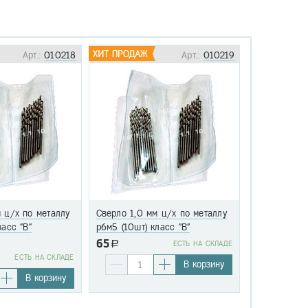
Арт.:
010218
Арт.:
010219
 ц/х по металлу
Сверло 1,0 мм ц/х по металлу
Сверло 1,1 
ласс "В"
р6м5 (10шт) класс "В"
р6м5 (10шт)
65
a
EСТЬ НА СКЛАДЕ
76
EСТЬ НА СКЛАДЕ
a
В корзину
В корзину