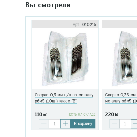
Вы смотрели
Арт.:
010215
Сверло 0,3 мм ц/х по металлу
Сверло 0,35 мм
р6м5 (10шт) класс "В"
металлу р6м5 (1
110
220
a
EСТЬ НА СКЛАДЕ
a
В корзину