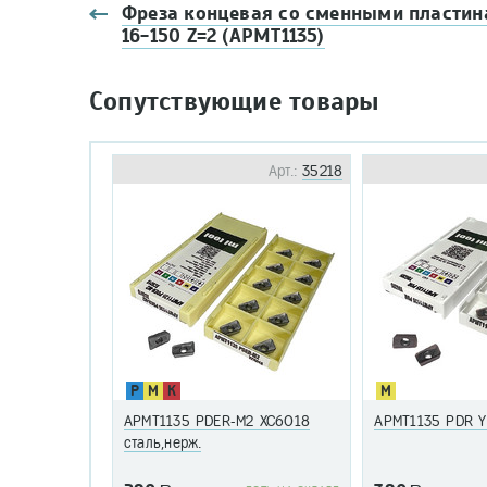
Фреза концевая со сменными пластин
16-150 Z=2 (APMT1135)
Сопутствующие товары
Арт.:
35218
P
M
K
M
APMT1135 PDER-M2 ХС6018
APMT1135 PDR Y
сталь,нерж.