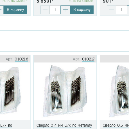
5 650
90
EСТЬ НА СКЛАДЕ
a
EСТЬ НА СКЛАДЕ
a
В корзину
В корзину
Арт.:
010216
Арт.:
010217
 ц/х по
Сверло 0,4 мм ц/х по металлу
Сверло 0,5 мм