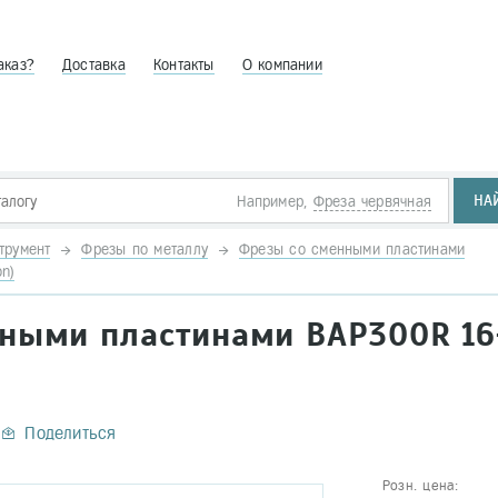
аказ?
Доставка
Контакты
О компании
НА
Например,
Фреза червячная
трумент
Фрезы по металлу
Фрезы со сменными пластинами
n)
нными пластинами BAP300R 16
Поделиться
Розн. цена: