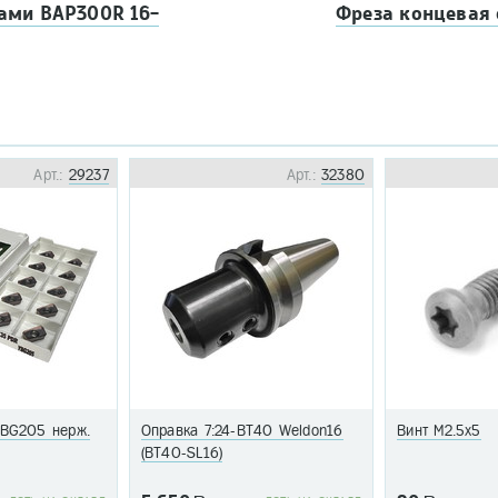
ами BAP300R 16-
Фреза концевая
Арт.:
29237
Арт.:
32380
BG205 нерж.
Оправка 7:24-BT40 Weldon16
Винт M2.5x5
(BT40-SL16)