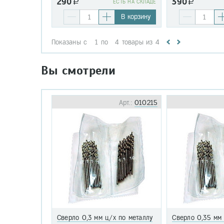
290
390
a
EСТЬ НА СКЛАДЕ
a
В корзину
Показаны с
1
по
4
товары из
4
Вы смотрели
Арт.:
010215
Сверло 0,3 мм ц/х по металлу
Сверло 0,35 мм