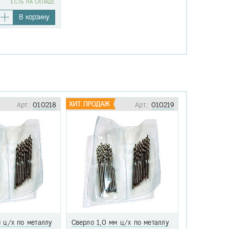
EСТЬ НА СКЛАДЕ
В корзину
Арт.:
010218
Арт.:
010219
 ц/х по металлу
Сверло 1,0 мм ц/х по металлу
Сверло 1,1 