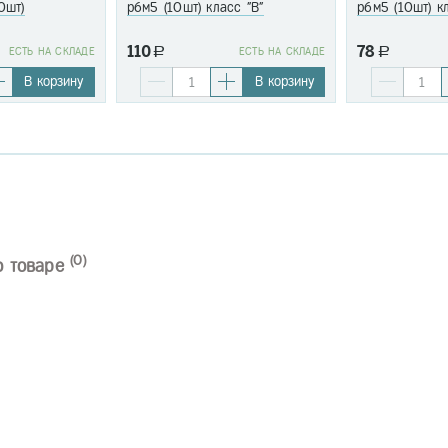
0шт)
р6м5 (10шт) класс "В"
р6м5 (10шт) к
110
78
EСТЬ НА СКЛАДЕ
a
EСТЬ НА СКЛАДЕ
a
В корзину
В корзину
(0)
о товаре