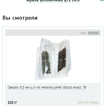
Фреза шпоночная ц/х 14.0
Вы смотрели
Арт.:
010215
Сверло 0,3 мм ц/х по металлу р6м5 (10шт) класс "В"
110
a
EСТЬ НА СКЛАДЕ