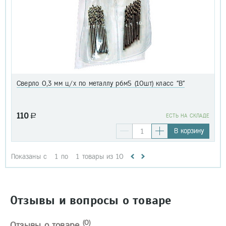
Сверло 0,3 мм ц/х по металлу р6м5 (10шт) класс "В"
110
a
EСТЬ НА СКЛАДЕ
В корзину
Показаны с
1
по
1
товары из
10
Отзывы и вопросы о товаре
(0)
Отзывы о товаре