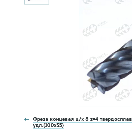
Фреза концевая ц/х 8 z=4 твердоспла
удл.(100х35)