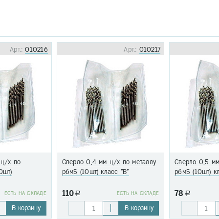
Арт.:
010216
Арт.:
010217
 ц/х по
Сверло 0,4 мм ц/х по металлу
Сверло 0,5 мм
0шт)
р6м5 (10шт) класс "В"
р6м5 (10шт) к
110
78
EСТЬ НА СКЛАДЕ
a
EСТЬ НА СКЛАДЕ
a
В корзину
В корзину