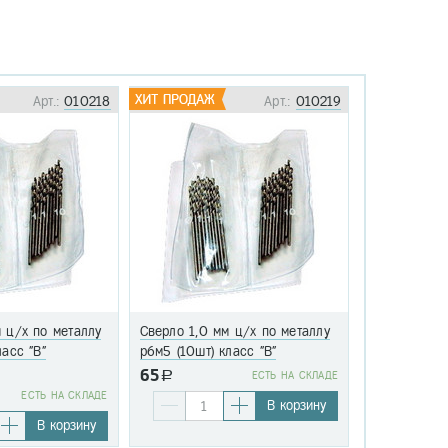
Арт.:
010218
Арт.:
010219
 ц/х по металлу
Сверло 1,0 мм ц/х по металлу
Сверло 1,1 
ласс "В"
р6м5 (10шт) класс "В"
р6м5 (10шт)
65
a
EСТЬ НА СКЛАДЕ
76
EСТЬ НА СКЛАДЕ
a
В корзину
В корзину