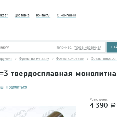
аказ?
Доставка
Контакты
О компании
НА
Например,
Фреза червячная
трумент
Фрезы по металлу
Фрезы концевые
Фрезы твердос
z=3 твердосплавная монолитна
Поделиться
Розн. цена:
4 390
a