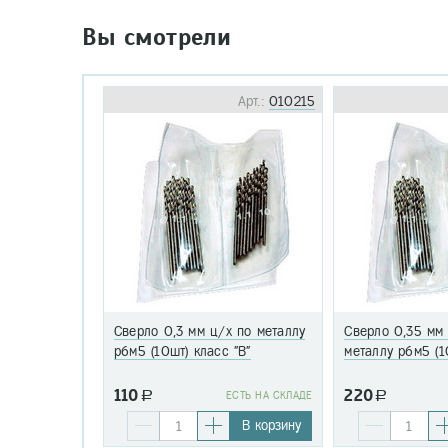
Вы смотрели
Арт.:
010215
Сверло 0,3 мм ц/х по металлу
Сверло 0,35 мм
р6м5 (10шт) класс "В"
металлу р6м5 (1
110
220
a
EСТЬ НА СКЛАДЕ
a
В корзину