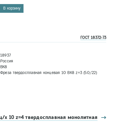
В корзину
1
ГОСТ 18372-73
18937
Россия
ВК8
Фреза твердосплавная концевая 10 ВК8 z=3 (50/22)
ц/х 10 z=4 твердосплавная монолитная