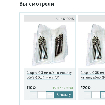
Вы смотрели
Арт.:
010215
Сверло 0,3 мм ц/х по металлу
Сверло 0,35 мм
р6м5 (10шт) класс "В"
металлу р6м5 (1
110
220
a
EСТЬ НА СКЛАДЕ
a
В корзину