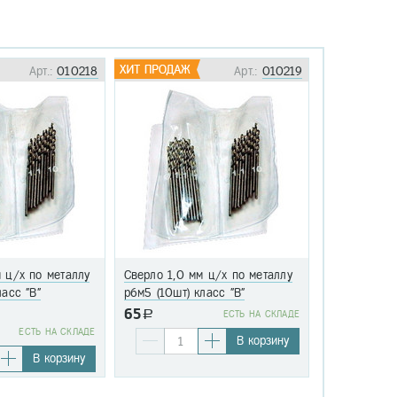
Арт.:
010218
Арт.:
010219
 ц/х по металлу
Сверло 1,0 мм ц/х по металлу
Сверло 1,1 
ласс "В"
р6м5 (10шт) класс "В"
р6м5 (10шт)
65
a
EСТЬ НА СКЛАДЕ
76
EСТЬ НА СКЛАДЕ
a
В корзину
В корзину