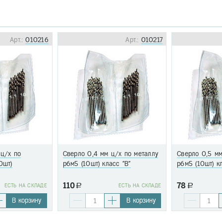
Арт.:
010216
Арт.:
010217
 ц/х по
Сверло 0,4 мм ц/х по металлу
Сверло 0,5 мм
0шт)
р6м5 (10шт) класс "В"
р6м5 (10шт) к
110
78
EСТЬ НА СКЛАДЕ
a
EСТЬ НА СКЛАДЕ
a
В корзину
В корзину