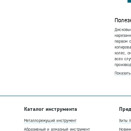
Полез
Дисковы
нарезани
первом с
копирова
колес, о
всех слу
производ
Показат
Каталог инструмента
Пре
Металлорежущий инструмент
Хиты 
Абразивный и алмазный инструмент
Новин