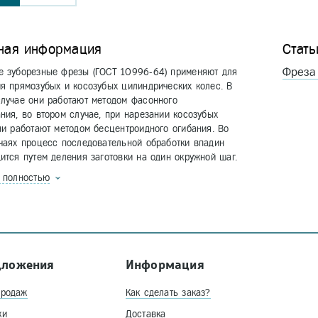
ная информация
Стать
Фреза
е зуборезные фрезы (ГОСТ 10996-64) применяют для
я прямозубых и косозубых цилиндрических колес. В
лучае они работают методом фасонного
ния, во втором случае, при нарезании косозубых
ни работают методом бесцентроидного огибания. Во
чаях процесс последовательной обработки впадин
ится путем деления заготовки на один окружной шаг.
ь полностью
дложения
Информация
продаж
Как сделать заказ?
ки
Доставка