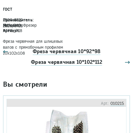
ГОСТ
2520-0727
Производитель:
ЛИЗ, СИЗ, Фрезер
Материал:
2520-0728
Р6М5, Р18
Артикул:
Фреза червячная для шлицевых
валов с прямобочным профилем
Фреза червячная 10*92*98
10х102х108
Фреза червячная 10*102*112
Вы смотрели
Арт.:
010215