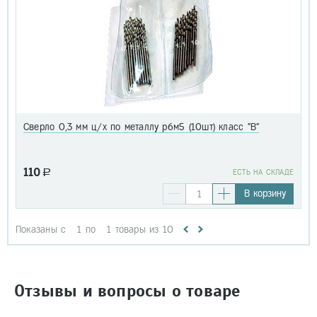
Сверло 0,3 мм ц/х по металлу р6м5 (10шт) класс "В"
110
a
EСТЬ НА СКЛАДЕ
В корзину
Показаны с
1
по
1
товары из
10
Отзывы и вопросы о товаре