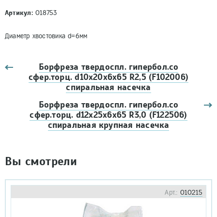
Артикул:
018753
Диаметр хвостовика d=6мм
Борфреза твердоспл. гипербол.со
сфер.торц. d10х20х6х65 R2,5 (F102006)
спиральная насечка
Борфреза твердоспл. гипербол.со
сфер.торц. d12х25х6х65 R3,0 (F122506)
спиральная крупная насечка
Вы смотрели
Арт.:
010215