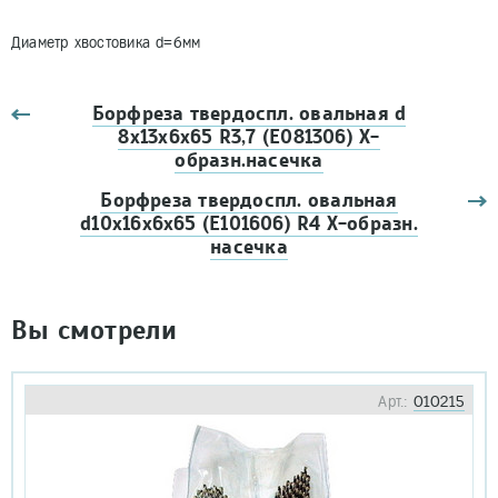
Диаметр хвостовика d=6мм
Борфреза твердоспл. овальная d
8х13х6х65 R3,7 (Е081306) Х-
образн.насечка
Борфреза твердоспл. овальная
d10х16х6х65 (Е101606) R4 Х-образн.
насечка
Вы смотрели
Арт.:
010215