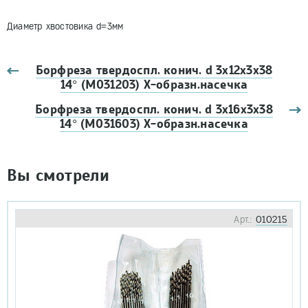
Диаметр хвостовика d=3мм
Борфреза твердоспл. конич. d 3х12х3х38
14° (M031203) Х-образн.насечка
Борфреза твердоспл. конич. d 3х16х3х38
14° (M031603) Х-образн.насечка
Вы смотрели
Арт.:
010215