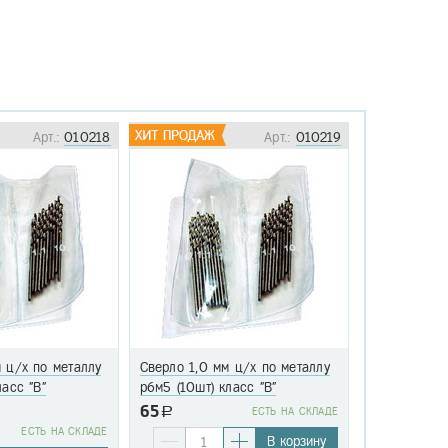
Арт.:
010218
Арт.:
010219
 ц/х по металлу
Сверло 1,0 мм ц/х по металлу
Сверло 1,1 
ласс "В"
р6м5 (10шт) класс "В"
р6м5 (10шт)
65
a
EСТЬ НА СКЛАДЕ
76
EСТЬ НА СКЛАДЕ
a
В корзину