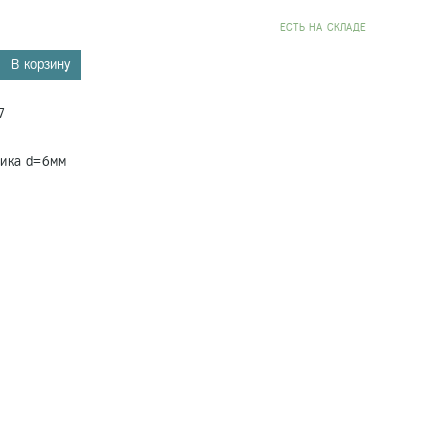
EСТЬ НА СКЛАДЕ
В корзину
7
вика d=6мм