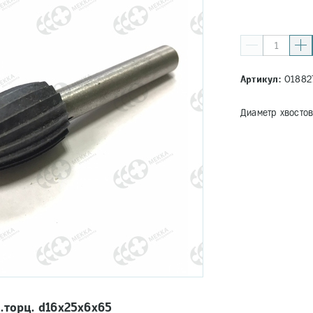
Артикул:
01882
Диаметр хвосто
.торц. d16х25х6х65