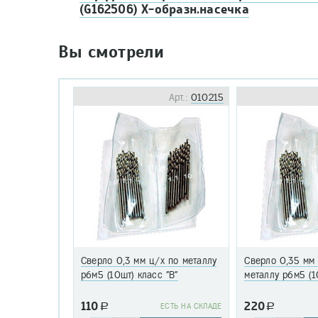
(G162506) Х-образн.насечка
Вы смотрели
Арт.:
010215
Сверло 0,3 мм ц/х по металлу
Сверло 0,35 мм
р6м5 (10шт) класс "В"
металлу р6м5 (1
110
220
a
EСТЬ НА СКЛАДЕ
a