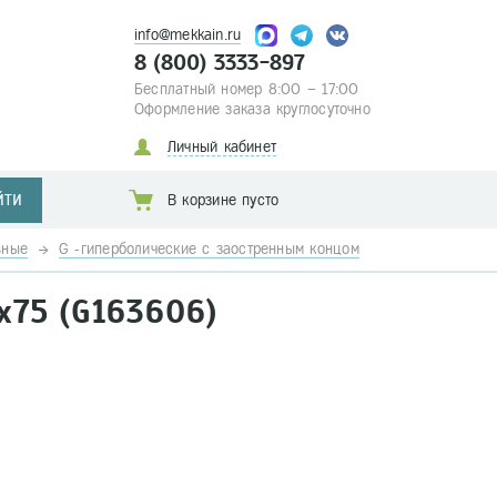
info@mekkain.ru
8 (800) 3333-897
Бесплатный номер 8:00 – 17:00
Оформление заказа круглосуточно
Личный кабинет
ЙТИ
В корзине пусто
вные
G -гиперболические с заостренным концом
х75 (G163606)