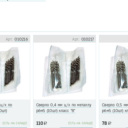
Арт.:
010216
Арт.:
010217
 ц/х по
Сверло 0,4 мм ц/х по металлу
Сверло 0,5 мм
0шт)
р6м5 (10шт) класс "В"
р6м5 (10шт) к
110
78
EСТЬ НА СКЛАДЕ
a
EСТЬ НА СКЛАДЕ
a