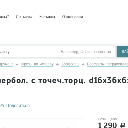
аказ?
Доставка
Контакты
О компании
НА
Например,
Фреза червячная
трумент
Фрезы по металлу
Борфрезы
Борфрезы твердоспла
ербол. с точеч.торц. d16х36х6
Поделиться
Розн. цена:
1 290
a