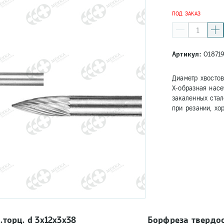
ПОД ЗАКАЗ
Артикул:
01871
Диаметр хвосто
Х-образная насе
закаленных ста
при резании, хо
.торц. d 3х12х3х38
Борфреза твердосп