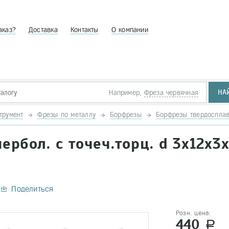
аказ?
Доставка
Контакты
О компании
НА
Например,
Фреза червячная
трумент
Фрезы по металлу
Борфрезы
Борфрезы твердоспла
ербол. с точеч.торц. d 3х12х3х
Поделиться
Розн. цена:
440
a