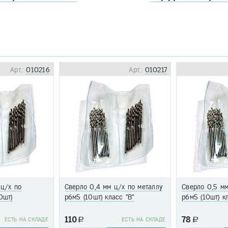
Арт.:
010216
Арт.:
010217
 ц/х по
Сверло 0,4 мм ц/х по металлу
Сверло 0,5 мм
0шт)
р6м5 (10шт) класс "В"
р6м5 (10шт) к
110
78
EСТЬ НА СКЛАДЕ
a
EСТЬ НА СКЛАДЕ
a