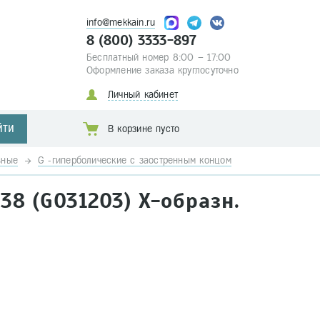
info@mekkain.ru
8 (800) 3333-897
Бесплатный номер 8:00 – 17:00
Оформление заказа круглосуточно
Личный кабинет
ЙТИ
В корзине пусто
вные
G -гиперболические с заостренным концом
38 (G031203) Х-образн.