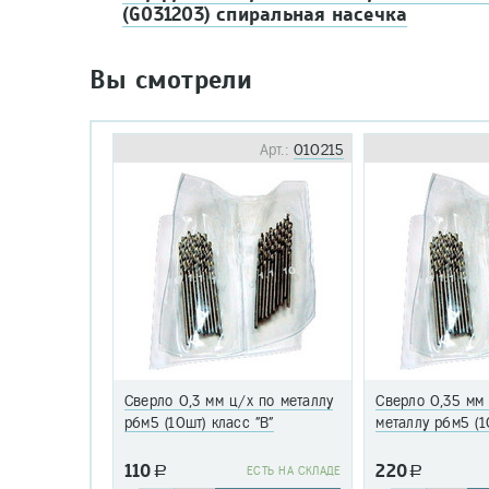
(G031203) спиральная насечка
Вы смотрели
Арт.:
010215
Сверло 0,3 мм ц/х по металлу
Сверло 0,35 мм
р6м5 (10шт) класс "В"
металлу р6м5 (1
110
220
a
EСТЬ НА СКЛАДЕ
a