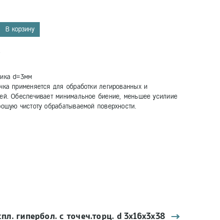
В корзину
9
вика d=3мм
чка применяется для обработки легированных и
лей. Обеспечивает минимальное биение, меньшее усилиие
рошую чистоту обрабатываемой поверхности.
л. гипербол. с точеч.торц. d 3х16х3х38