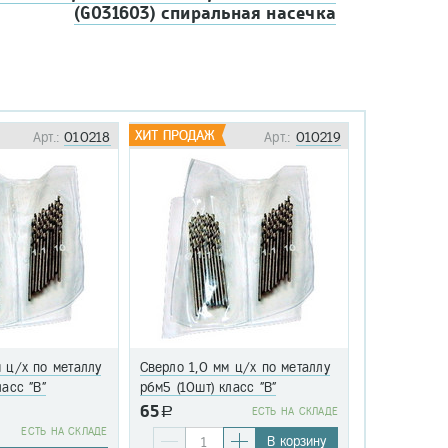
(G031603) спиральная насечка
Арт.:
010218
Арт.:
010219
 ц/х по металлу
Сверло 1,0 мм ц/х по металлу
Сверло 1,1 
ласс "В"
р6м5 (10шт) класс "В"
р6м5 (10шт)
65
a
EСТЬ НА СКЛАДЕ
76
EСТЬ НА СКЛАДЕ
a
В корзину