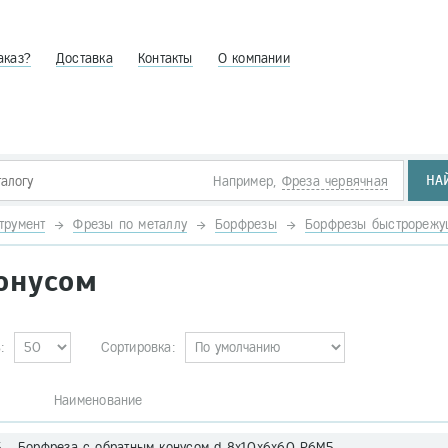
аказ?
Доставка
Контакты
О компании
НА
Например,
Фреза червячная
трумент
Фрезы по металлу
Борфрезы
Борфрезы быстрореж
онусом
:
Сортировка:
. Наименование
5 Борфреза с обратным конусом d 8х10х6х60 Р6М5