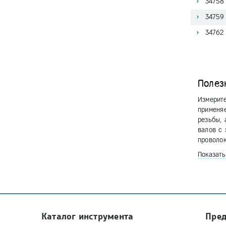
34758 
34759 
34762 
Полез
Измерите
применя
резьбы,
валов с 
проволо
Показат
Каталог инструмента
Пре