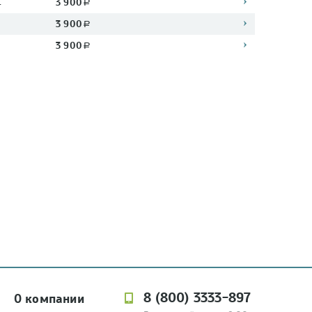
1
3 900
a
3 900
a
3 900
a
8 (800) 3333-897
О компании